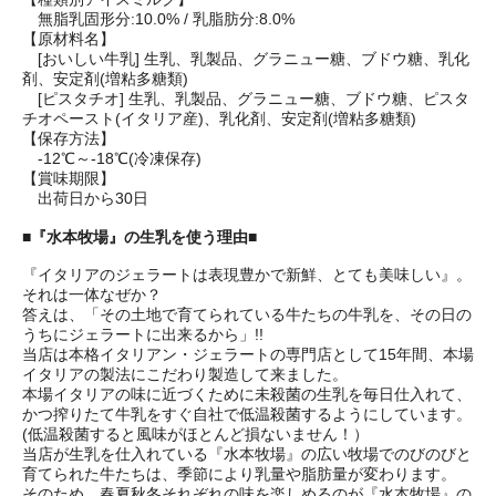
無脂乳固形分:10.0% / 乳脂肪分:8.0%
【原材料名】
[おいしい牛乳] 生乳、乳製品、グラニュー糖、ブドウ糖、乳化
剤、安定剤(増粘多糖類)
[ピスタチオ] 生乳、乳製品、グラニュー糖、ブドウ糖、ピスタ
チオペースト(イタリア産)、乳化剤、安定剤(増粘多糖類)
【保存方法】
-12℃～-18℃(冷凍保存)
【賞味期限】
出荷日から30日
■『水本牧場』の生乳を使う理由■
『イタリアのジェラートは表現豊かで新鮮、とても美味しい』。
それは一体なぜか？
答えは、「その土地で育てられている牛たちの牛乳を、その日の
うちにジェラートに出来るから」!!
当店は本格イタリアン・ジェラートの専門店として15年間、本場
イタリアの製法にこだわり製造して来ました。
本場イタリアの味に近づくために未殺菌の生乳を毎日仕入れて、
かつ搾りたて牛乳をすぐ自社で低温殺菌するようにしています。
(低温殺菌すると風味がほとんど損ないません！）
当店が生乳を仕入れている『水本牧場』の広い牧場でのびのびと
育てられた牛たちは、季節により乳量や脂肪量が変わります。
そのため、春夏秋冬それぞれの味を楽しめるのが『水本牧場』の