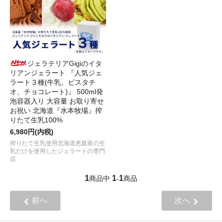
ジェラテリアGigiのイタ
リアンジェラート 『人気ジェ
ラート３種(牛乳、ピスタチ
オ、チョコレート)』 500ml発
泡容器入り 大容量 お取り寄せ
お祝い 北海道『水本牧場』搾
りたて生乳100%
6,980円(内税)
搾りたて生乳使用北海道恵庭産の生
乳だけを使用したジェラートの専門
店
1
1
1
商品中
-
商品
前へ
次へ