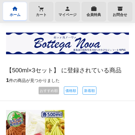
ホーム
カート
マイページ
会員特典
お問合せ
【500ml×3セット】 に登録されている商品
1
件の商品が見つかりました
おすすめ順
価格順
新着順