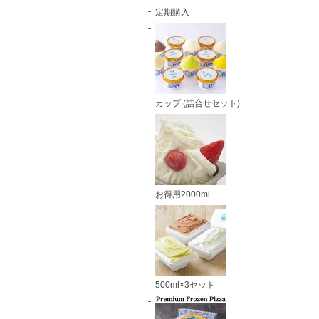
定期購入
カップ (詰合せセット)
お得用2000ml
500ml×3セット