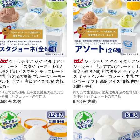
ジェラテリア ジジ イタリアン
ジェラテリア ジジ イタリアン
ジェラート 『スタジョーネ』 6個入
ジェラート 『おすすめアソート』 1
(6種各1個) ピスタチオ チョコレート
個入(6種各2個) ピスタチオ ティラミ
牛乳 市之瀬の抹茶 ブルーベリーヨー
ス キャラメル チョコレート 牛乳 マ
グルト ギフト 高級アイス 御祝 内祝
ンゴー ギフト 高級アイス 御祝 内祝
母の日
お取り寄せ
搾りたて生乳使用 北海道恵庭産の生乳だけ
搾りたて生乳使用 北海道恵庭産の生乳だけ
を使用したジェラートの専門店
を使用したジェラートの専門店
3,500円(内税)
6,700円(内税)