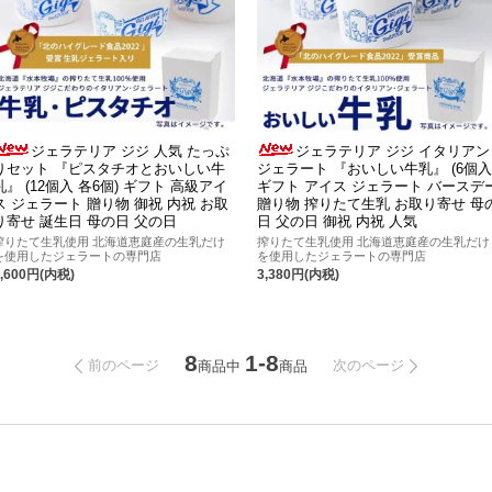
ジェラテリア ジジ 人気 たっぷ
ジェラテリア ジジ イタリアン
りセット 『ピスタチオとおいしい牛
ジェラート 『おいしい牛乳』 (6個入
乳』 (12個入 各6個) ギフト 高級アイ
ギフト アイス ジェラート バースデ
ス ジェラート 贈り物 御祝 内祝 お取
贈り物 搾りたて生乳 お取り寄せ 母
り寄せ 誕生日 母の日 父の日
日 父の日 御祝 内祝 人気
搾りたて生乳使用 北海道恵庭産の生乳だけ
搾りたて生乳使用 北海道恵庭産の生乳だけ
を使用したジェラートの専門店
を使用したジェラートの専門店
6,600円(内税)
3,380円(内税)
8
1-8
前のページ
次のページ
商品中
商品