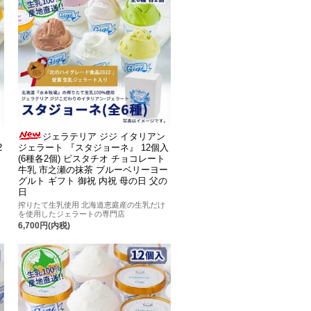
ジェラテリア ジジ イタリアン
2
ジェラート 『スタジョーネ』 12個入
(6種各2個) ピスタチオ チョコレート
牛乳 市之瀬の抹茶 ブルーベリーヨー
グルト ギフト 御祝 内祝 母の日 父の
日
搾りたて生乳使用 北海道恵庭産の生乳だけ
を使用したジェラートの専門店
6,700円(内税)